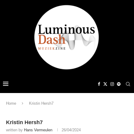
Home
Kristin Hersh7
Kristin Hersh7
written by
Hans Vermeulen
26/04/2024