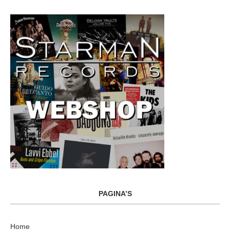
PAGINA’S
Home