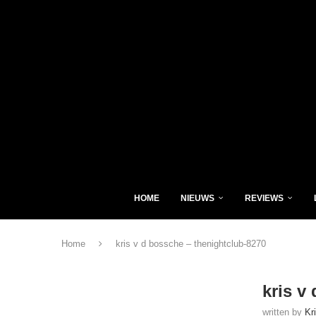
HOME
NIEUWS
REVIEWS
Home
kris v d bossche – thenightclub-8270
kris v
written by
Kr