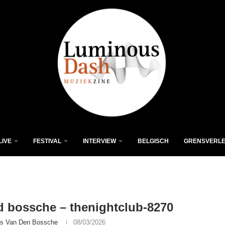
LIVE
FESTIVAL
INTERVIEW
BELGISCH
GRENSVERL
 d bossche – thenightclub-8270
is Van Den Bossche
08/03/2026