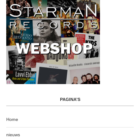
PAGINA’S
Home
nieuws