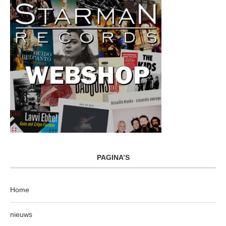
PAGINA’S
Home
nieuws