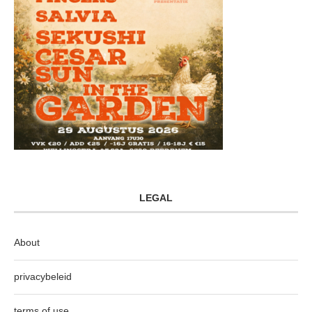
LEGAL
About
privacybeleid
terms of use