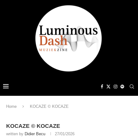
Home
KOCAZE © KOCAZE
KOCAZE © KOCAZE
written by
Didier Becu
27/01/2026