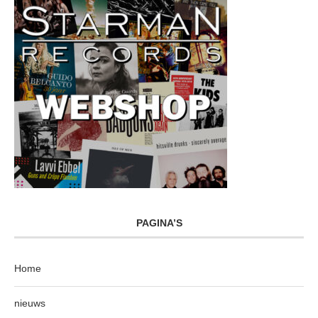
PAGINA’S
Home
nieuws