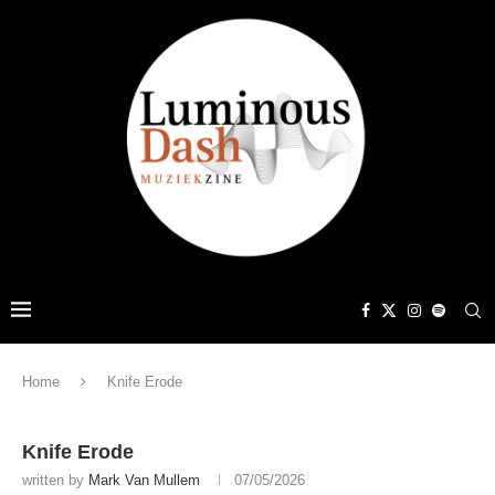
Home
Knife Erode
Knife Erode
written by
Mark Van Mullem
07/05/2026