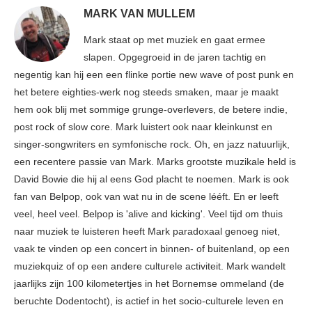
MARK VAN MULLEM
Mark staat op met muziek en gaat ermee
slapen. Opgegroeid in de jaren tachtig en
negentig kan hij een een flinke portie new wave of post punk en
het betere eighties-werk nog steeds smaken, maar je maakt
hem ook blij met sommige grunge-overlevers, de betere indie,
post rock of slow core. Mark luistert ook naar kleinkunst en
singer-songwriters en symfonische rock. Oh, en jazz natuurlijk,
een recentere passie van Mark. Marks grootste muzikale held is
David Bowie die hij al eens God placht te noemen. Mark is ook
fan van Belpop, ook van wat nu in de scene lééft. En er leeft
veel, heel veel. Belpop is 'alive and kicking'. Veel tijd om thuis
naar muziek te luisteren heeft Mark paradoxaal genoeg niet,
vaak te vinden op een concert in binnen- of buitenland, op een
muziekquiz of op een andere culturele activiteit. Mark wandelt
jaarlijks zijn 100 kilometertjes in het Bornemse ommeland (de
beruchte Dodentocht), is actief in het socio-culturele leven en