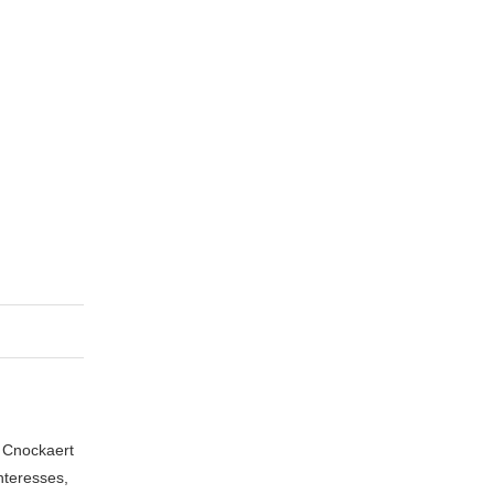
n Cnockaert
nteresses,