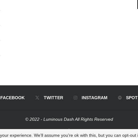
FACEBOOK
TWITTER
INSTAGRAM
SPOT
© 2022 - Luminous Dash All Rights Reserved
BACK TO TOP
our experience. We'll assume you're ok with this, but you can opt-out i