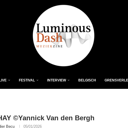
LIVE
FESTIVAL
INTERVIEW
BELGISCH
GRENSVERL
HAY ©Yannick Van den Bergh
dier Becu
05/01/2026