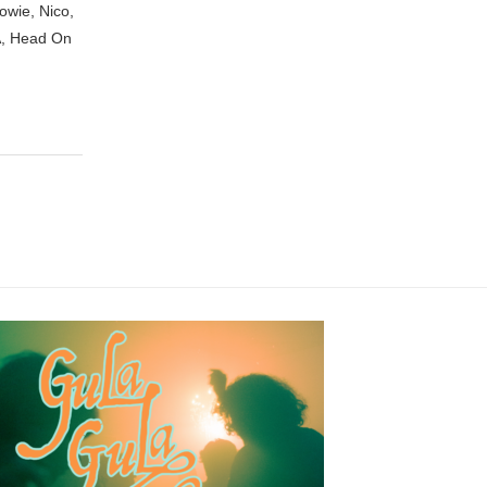
owie, Nico,
A, Head On