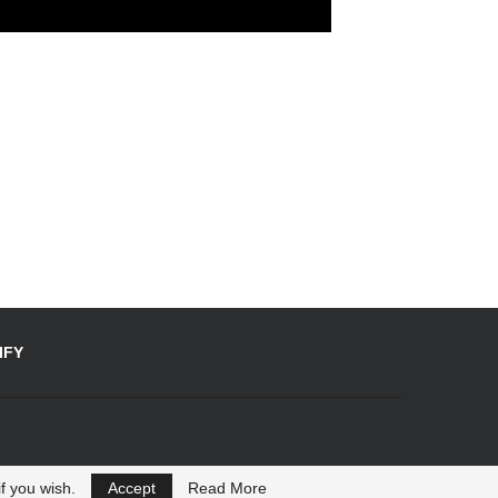
IFY
f you wish.
Accept
Read More