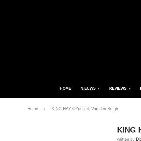
HOME
NIEUWS
REVIEWS
Home
KING HAY ©Yannick Van den Bergh
KING 
written by
Di