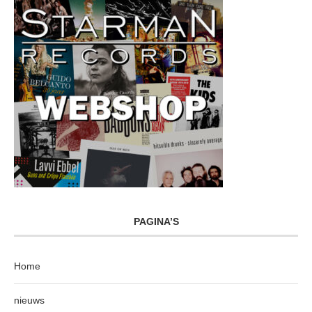
PAGINA’S
Home
nieuws