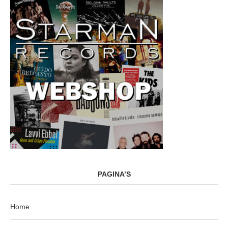
PAGINA’S
Home