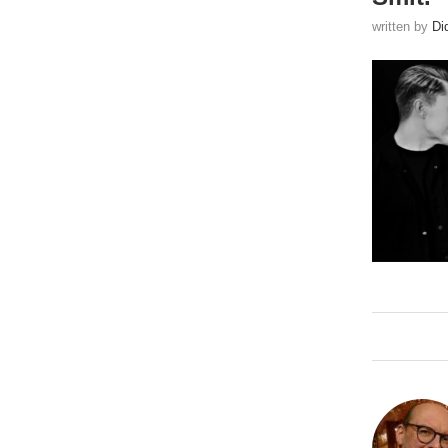
written by
Di