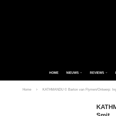
HOME
NIEUWS
REVIEWS
Home
KATHMANDU © Barton van Flymen/Ontwerp: Ing
KATHM
Smit.