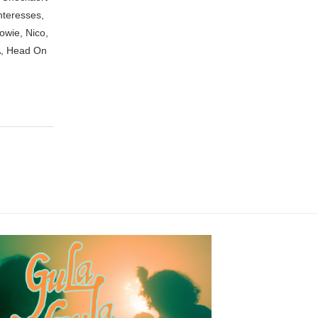
nteresses,
owie, Nico,
A, Head On