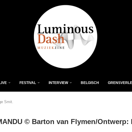
LIVE
FESTIVAL
INTERVIEW
BELGISCH
GRENSVERL
e Smit.
ANDU © Barton van Flymen/Ontwerp: 