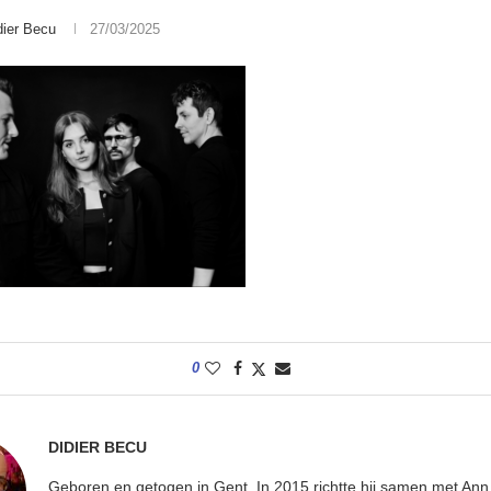
dier Becu
27/03/2025
0
DIDIER BECU
Geboren en getogen in Gent. In 2015 richtte hij samen met An