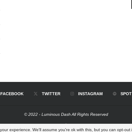
FACEBOOK
TWITTER
INSTAGRAM
SPOT
© 2022 - Luminous Dash All Rights Reserved
BACK TO TOP
our experience. We'll assume you're ok with this, but you can opt-out i