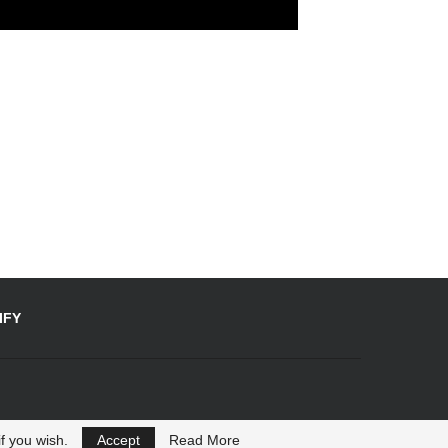
IFY
f you wish.
Accept
Read More