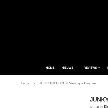
HOME
NIEUWS
REVIEWS
Home
JUNKYARDPOOL © Véronique Bruyneel
JUNKY
written by
Di