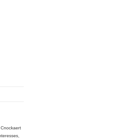
n Cnockaert
nteresses,