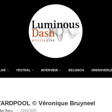
LIVE
FESTIVAL
INTERVIEW
BELGISCH
GRENSVERL
ARDPOOL © Véronique Bruyneel
dier Becu
23/02/2025