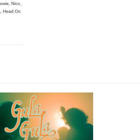
owie, Nico,
A, Head On