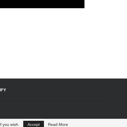
IFY
f you wish.
Accept
Read More