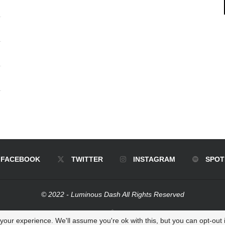
FACEBOOK
TWITTER
INSTAGRAM
SPOT
© 2022 - Luminous Dash All Rights Reserved
BACK TO TOP
our experience. We'll assume you're ok with this, but you can opt-out i