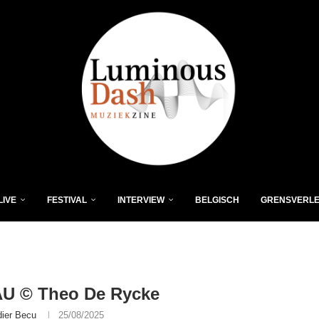
LIVE
FESTIVAL
INTERVIEW
BELGISCH
GRENSVERL
U © Theo De Rycke
dier Becu
25/08/2025