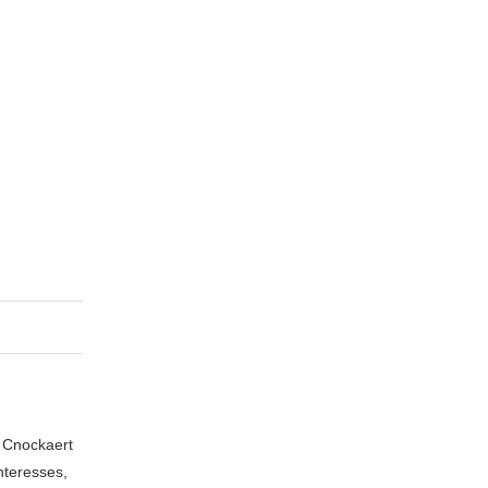
n Cnockaert
nteresses,