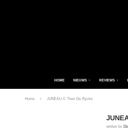
HOME
NIEUWS
REVIEWS
Home
JUNEAU © Theo De Rycke
JUNEA
written by
Di