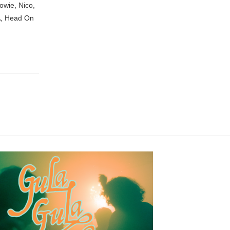
owie, Nico,
A, Head On