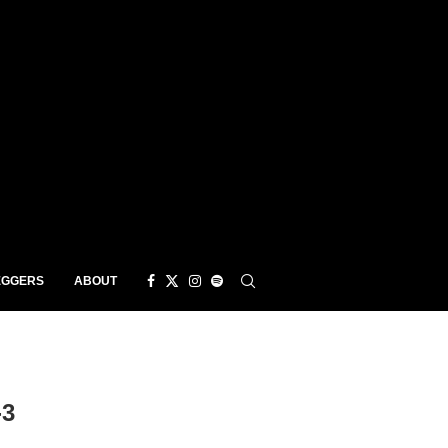
EGGERS
ABOUT
-3