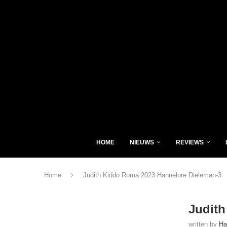
HOME
NIEUWS
REVIEWS
Home
Judith Kiddo Roma 2023 Hannelore Dieleman-3
Judith
written by
Ha