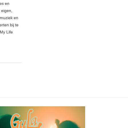
ies en
 eigen,
n muziek en
rten bij te
My Life