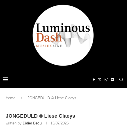
Home
JONGEDULD © Liese Claeys
JONGEDULD © Liese Claeys
written by
Didier Becu
15/07/2025