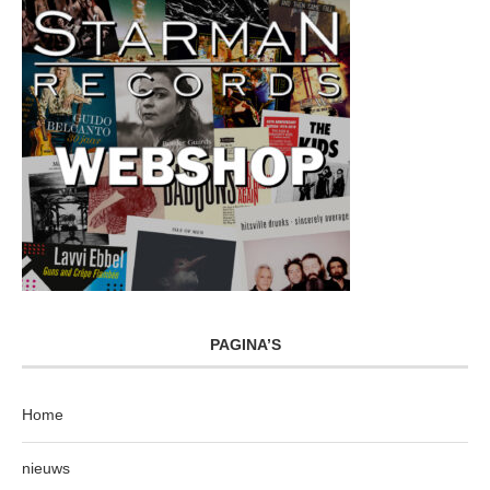
PAGINA’S
Home
nieuws