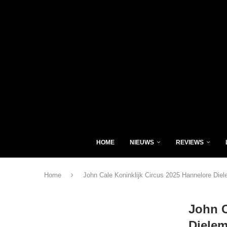
HOME
NIEUWS
REVIEWS
Home
John Cale Koninklijk Circus 2025 Hannelore Die
John C
Diele