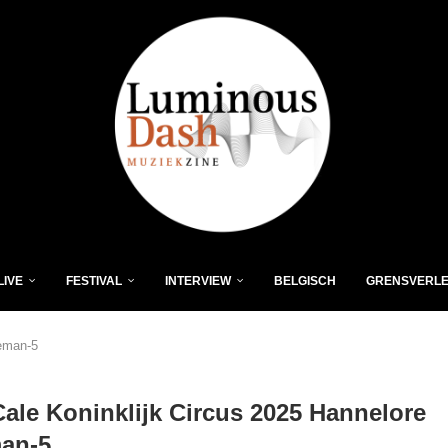
LIVE
FESTIVAL
INTERVIEW
BELGISCH
GRENSVERL
leman-5
ale Koninklijk Circus 2025 Hannelore
man-5