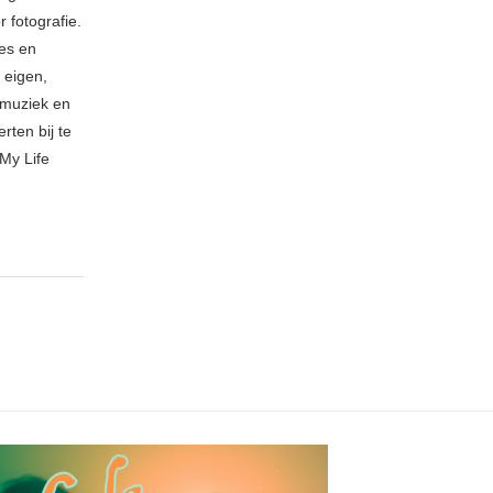
 fotografie.
ies en
 eigen,
n muziek en
rten bij te
My Life