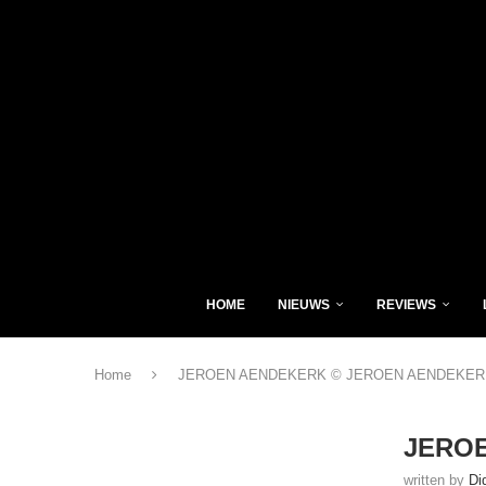
HOME
NIEUWS
REVIEWS
Home
JEROEN AENDEKERK © JEROEN AENDEKER
JERO
written by
Di