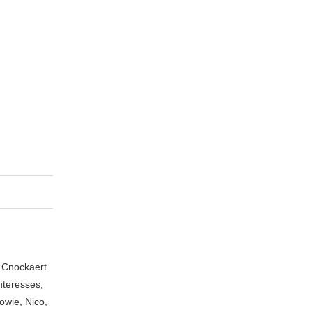
n Cnockaert
nteresses,
owie, Nico,