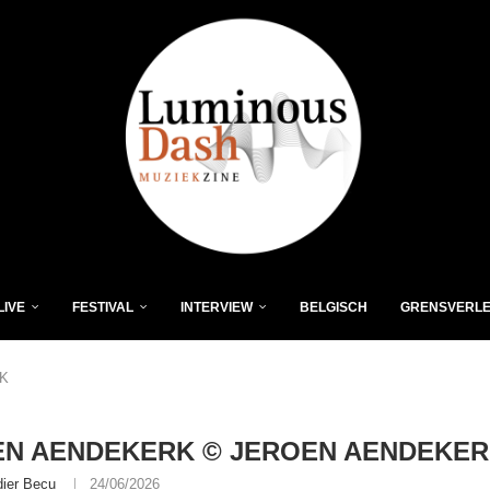
LIVE
FESTIVAL
INTERVIEW
BELGISCH
GRENSVERL
K
EN AENDEKERK © JEROEN AENDEKE
dier Becu
24/06/2026