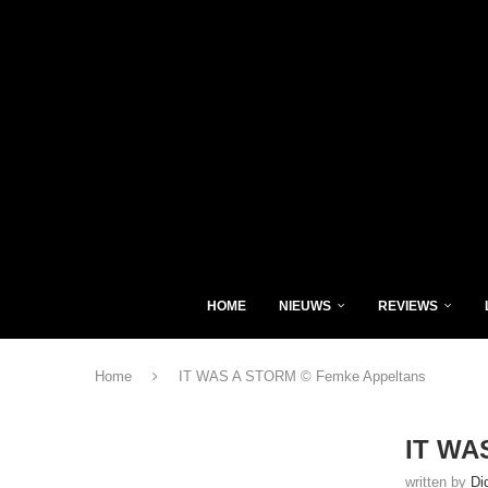
HOME
NIEUWS
REVIEWS
Home
IT WAS A STORM © Femke Appeltans
IT WA
written by
Di