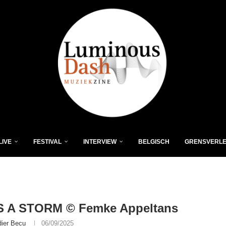
LIVE
FESTIVAL
INTERVIEW
BELGISCH
GRENSVERL
S A STORM © Femke Appeltans
dier Becu
06/09/2025