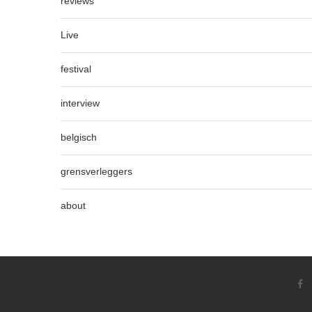
reviews
Live
festival
interview
belgisch
grensverleggers
about