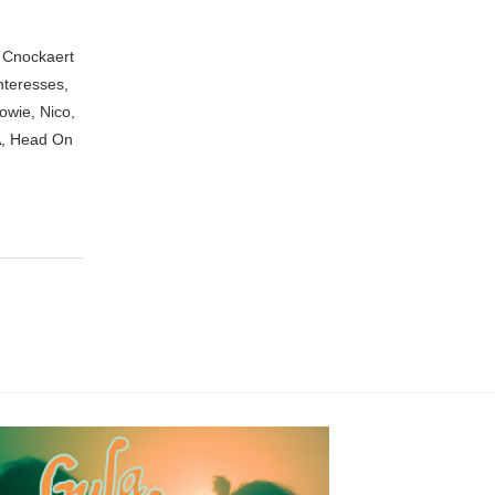
n Cnockaert
nteresses,
owie, Nico,
A, Head On