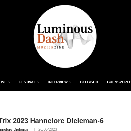
LIVE
FESTIVAL
INTERVIEW
BELGISCH
GRENSVERL
t Trix 2023 Hannelore Dieleman-6
nnelore Dieleman
26/05/2023