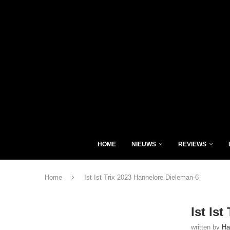
HOME
NIEUWS
REVIEWS
Home
Ist Ist Trix 2023 Hannelore Dieleman-6
Ist Is
written by
Ha