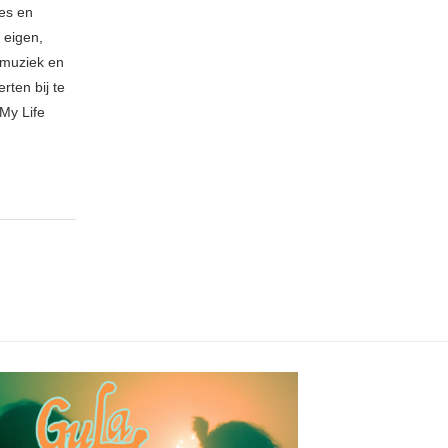
ies en
 eigen,
n muziek en
rten bij te
My Life