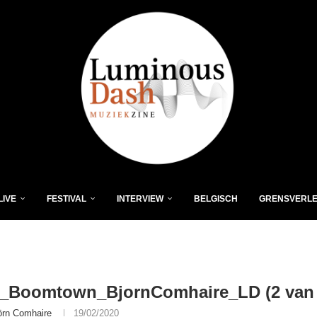
LIVE
FESTIVAL
INTERVIEW
BELGISCH
GRENSVERL
ls_Boomtown_BjornComhaire_LD (2 van 
örn Comhaire
19/02/2020