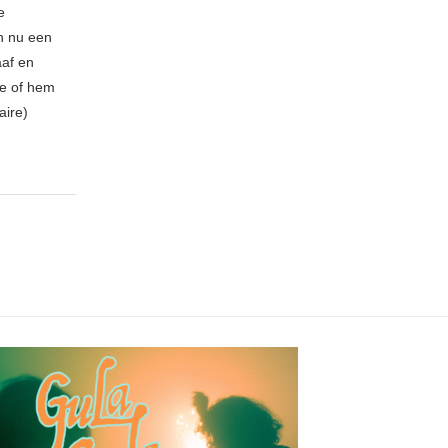
e
n nu een
aaf en
be of hem
aire)