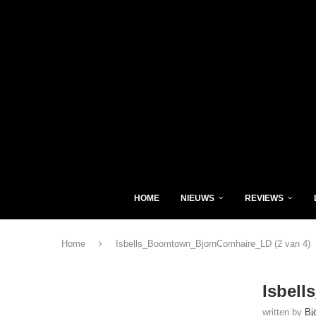
HOME
NIEUWS
REVIEWS
Home
Isbells_Boomtown_BjornComhaire_LD (2 van 4)
Isbel
written by
Bj