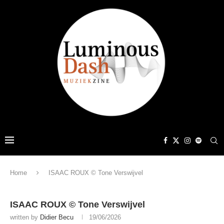
Home
ISAAC ROUX © Tone Verswijvel
ISAAC ROUX © Tone Verswijvel
written by
Didier Becu
19/06/2026