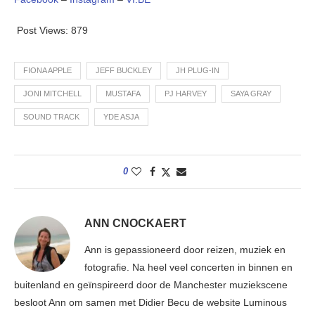
Post Views:
879
FIONA APPLE
JEFF BUCKLEY
JH PLUG-IN
JONI MITCHELL
MUSTAFA
PJ HARVEY
SAYA GRAY
SOUND TRACK
YDE ASJA
0
ANN CNOCKAERT
Ann is gepassioneerd door reizen, muziek en
fotografie. Na heel veel concerten in binnen en
buitenland en geïnspireerd door de Manchester muziekscene
besloot Ann om samen met Didier Becu de website Luminous