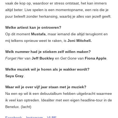
vaak de kop op, waardoor er stress ontstaat, het kan immers
altijd beter. Live spelen is een momentopname, een reis die je
puur beleeft zonder herkansing, waarbij je alles van jezelf geeft.
Welke artiest kan je ontroeren?
Op dit moment
Mustafa
, maar iemand die altijd terugkomt en
mij telkens opnieuw weet te raken, is
Joni Mitchell.
Welk nummer had je stiekem zelf willen maken?
Forget Her
van
Jeff Buckley
en
Get Gone
van
Fiona Apple
.
Welke muziek wil je horen als je wakker wordt?
Saya Gray
.
Waar wil je over vijf jaar staan met je muziek?
Na een ep wil ik een debuutalbum hebben uitgebracht waarmee
ik veel kan optreden. Idealiter met een eigen headline-tour in de
Benelux. (lacht)
Facebook
–
Instagram
–
VI.BE