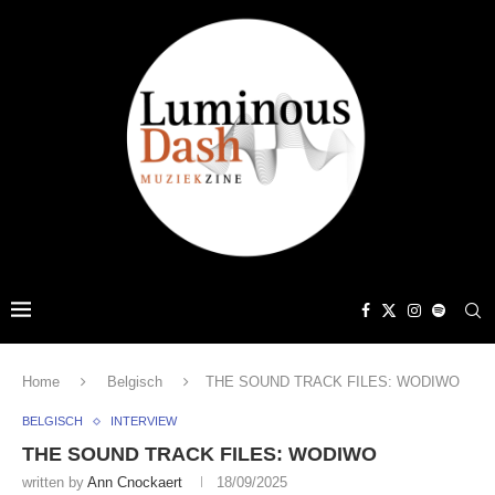
Home
Belgisch
THE SOUND TRACK FILES: WODIWO
BELGISCH
INTERVIEW
THE SOUND TRACK FILES: WODIWO
written by
Ann Cnockaert
18/09/2025