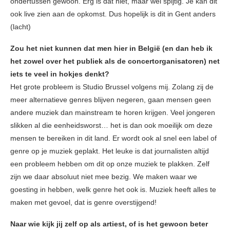
ondertussen gewoon. Erg is dat niet, maar wel spijtig. Je kan dit
ook live zien aan de opkomst. Dus hopelijk is dit in Gent anders
(lacht)
Zou het niet kunnen dat men hier in België (en dan heb ik
het zowel over het publiek als de concertorganisatoren) net
iets te veel in hokjes denkt?
Het grote probleem is Studio Brussel volgens mij. Zolang zij de
meer alternatieve genres blijven negeren, gaan mensen geen
andere muziek dan mainstream te horen krijgen. Veel jongeren
slikken al die eenheidsworst… het is dan ook moeilijk om deze
mensen te bereiken in dit land. Er wordt ook al snel een label of
genre op je muziek geplakt. Het leuke is dat journalisten altijd
een probleem hebben om dit op onze muziek te plakken. Zelf
zijn we daar absoluut niet mee bezig. We maken waar we
goesting in hebben, welk genre het ook is. Muziek heeft alles te
maken met gevoel, dat is genre overstijgend!
Naar wie kijk jij zelf op als artiest, of is het gewoon beter