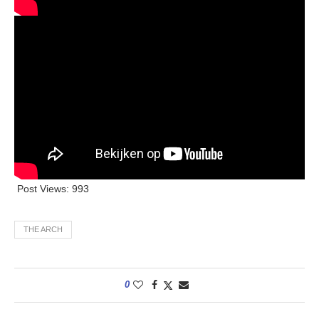
Post Views:
993
THE ARCH
0