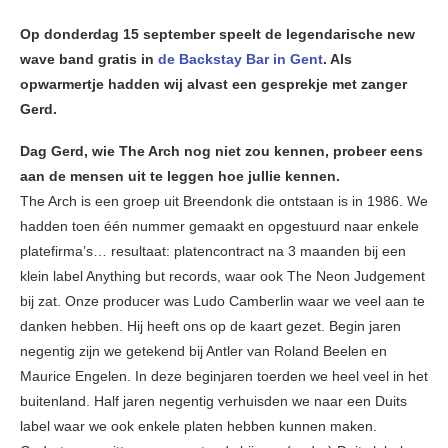
Op donderdag 15 september speelt de legendarische new
wave band gratis in
de Backstay Bar in Gent
. Als
opwarmertje hadden wij alvast een gesprekje met zanger
Gerd.
Dag Gerd, wie The Arch nog niet zou kennen, probeer eens
aan de mensen uit te leggen hoe jullie kennen.
The Arch is een groep uit Breendonk die ontstaan is in 1986. We
hadden toen één nummer gemaakt en opgestuurd naar enkele
platefirma’s… resultaat: platencontract na 3 maanden bij een
klein label Anything but records, waar ook The Neon Judgement
bij zat. Onze producer was Ludo Camberlin waar we veel aan te
danken hebben. Hij heeft ons op de kaart gezet. Begin jaren
negentig zijn we getekend bij Antler van Roland Beelen en
Maurice Engelen. In deze beginjaren toerden we heel veel in het
buitenland. Half jaren negentig verhuisden we naar een Duits
label waar we ook enkele platen hebben kunnen maken.