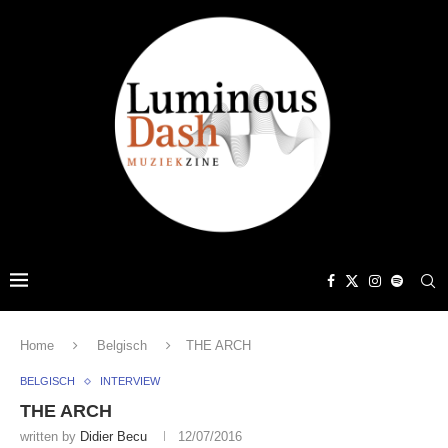
Home
Belgisch
THE ARCH
BELGISCH
INTERVIEW
THE ARCH
written by
Didier Becu
12/07/2016