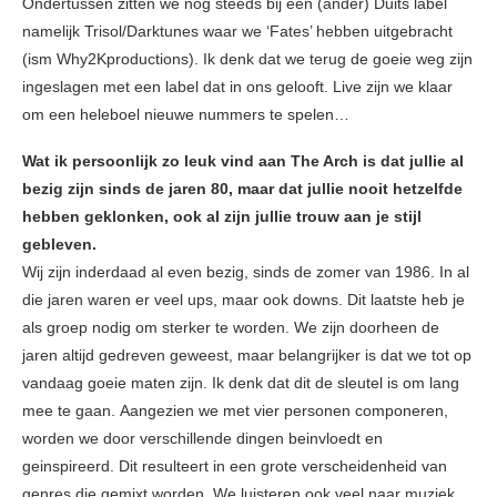
Ondertussen zitten we nog steeds bij een (ander) Duits label
namelijk Trisol/Darktunes waar we ‘Fates’ hebben uitgebracht
(ism Why2Kproductions). Ik denk dat we terug de goeie weg zijn
ingeslagen met een label dat in ons gelooft. Live zijn we klaar
om een heleboel nieuwe nummers te spelen…
Wat ik persoonlijk zo leuk vind aan The Arch is dat jullie al
bezig zijn sinds de jaren 80, maar dat jullie nooit hetzelfde
hebben geklonken, ook al zijn jullie trouw aan je stijl
gebleven.
Wij zijn inderdaad al even bezig, sinds de zomer van 1986. In al
die jaren waren er veel ups, maar ook downs. Dit laatste heb je
als groep nodig om sterker te worden. We zijn doorheen de
jaren altijd gedreven geweest, maar belangrijker is dat we tot op
vandaag goeie maten zijn. Ik denk dat dit de sleutel is om lang
mee te gaan. Aangezien we met vier personen componeren,
worden we door verschillende dingen beinvloedt en
geinspireerd. Dit resulteert in een grote verscheidenheid van
genres die gemixt worden. We luisteren ook veel naar muziek