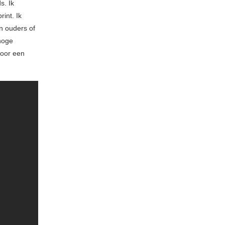
s. Ik
int. Ik
n ouders of
hoge
voor een