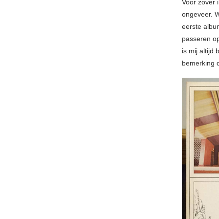
Voor zover 
ongeveer. W
eerste albu
passeren op
is mij alti
bemerking d