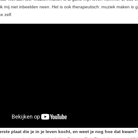
ik mij niet inbeelden neen. Het is ook therapeutisch: muziek maken is 
ke zelf.
erste plaat die je in je leven kocht, en weet je nog hoe dat kwam?