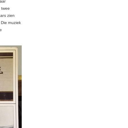
jaar
e twee
ars zien
. Die muziek
e