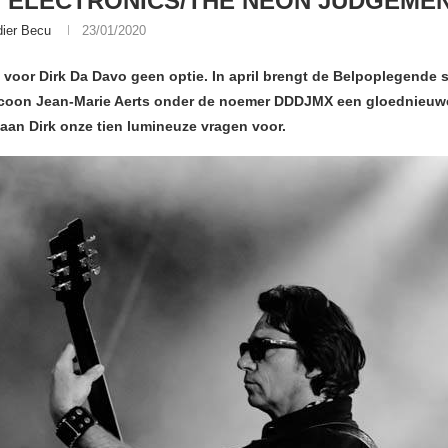
 ELECTRONICS/THE NEON JUDGEMEN
dier Becu
23/01/2020
is voor Dirk Da Davo geen optie. In april brengt de Belpoplegende
icoon Jean-Marie Aerts onder de noemer DDDJMX een gloednieuwe 
aan Dirk onze tien lumineuze vragen voor.