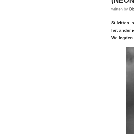
(NEON
written by
Di
Stilzitten 
het ander 
We legden 