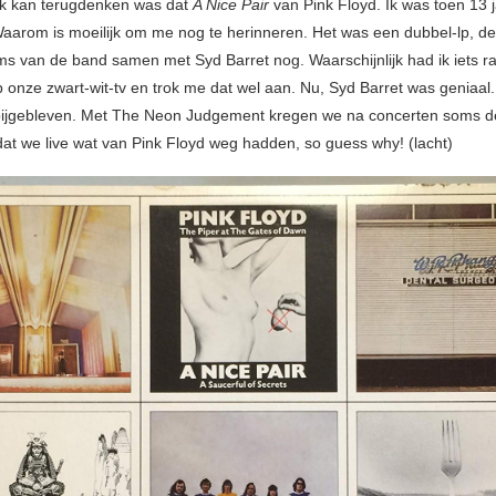
ik kan terugdenken was dat
A Nice Pair
van Pink Floyd. Ik was toen 13 
aarom is moeilijk om me nog te herinneren. Het was een dubbel-lp, d
ms van de band samen met Syd Barret nog. Waarschijnlijk had ik iets ra
 onze zwart-wit-tv en trok me dat wel aan. Nu, Syd Barret was geniaal
jd bijgebleven. Met The Neon Judgement kregen we na concerten soms d
at we live wat van Pink Floyd weg hadden, so guess why! (lacht)