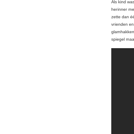
Als kind wa
herinner me 
zette dan é
vrienden en 
glamhakken 
spiegel maar