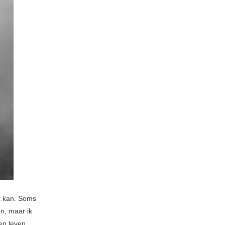
jt kan. Soms
en, maar ik
en leven