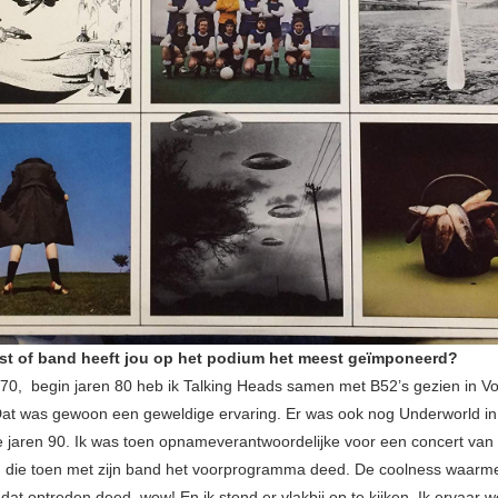
est of band heeft jou op het podium het meest geïmponeerd?
 70, begin jaren 80 heb ik Talking Heads samen met B52’s gezien in Vo
Dat was gewoon een geweldige ervaring. Er was ook nog Underworld in
e jaren 90. Ik was toen opnameverantwoordelijke voor een concert va
) die toen met zijn band het voorprogramma deed. De coolness waarm
at optreden deed, wow! En ik stond er vlakbij op te kijken. Ik ervaar w