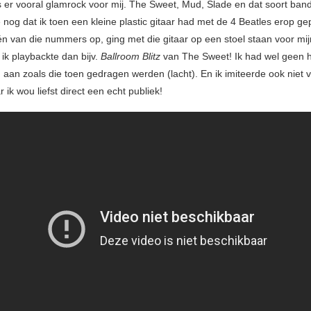
s er vooral glamrock voor mij. The Sweet, Mud, Slade en dat soort band
nog dat ik toen een kleine plastic gitaar had met de 4 Beatles erop gepr
én van die nummers op, ging met die gitaar op een stoel staan voor mij
ik playbackte dan bijv.
Ballroom Blitz
van The Sweet! Ik had wel geen 
aan zoals die toen gedragen werden (lacht). En ik imiteerde ook niet 
 ik wou liefst direct een echt publiek!