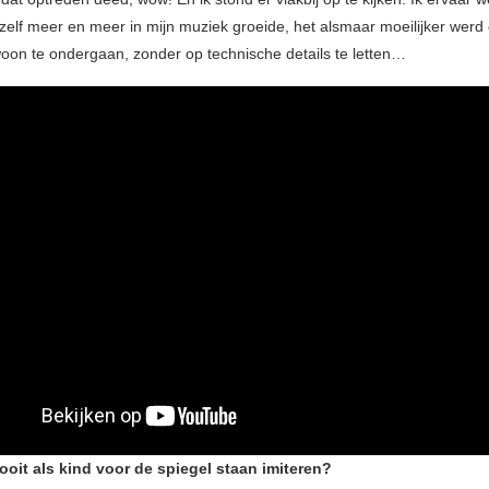
zelf meer en meer in mijn muziek groeide, het alsmaar moeilijker wer
oon te ondergaan, zonder op technische details te letten…
ooit als kind voor de spiegel staan imiteren?