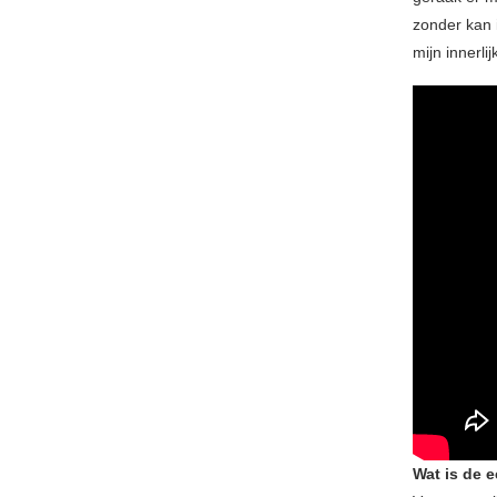
zonder kan 
mijn innerlij
Wat is de e