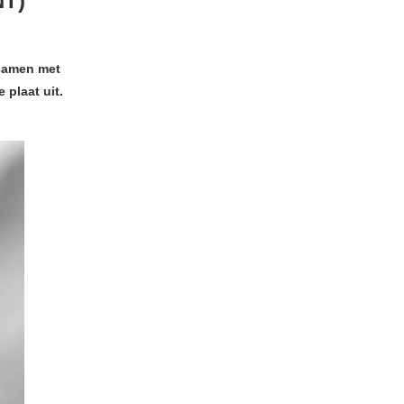
T)
 samen met
plaat uit.