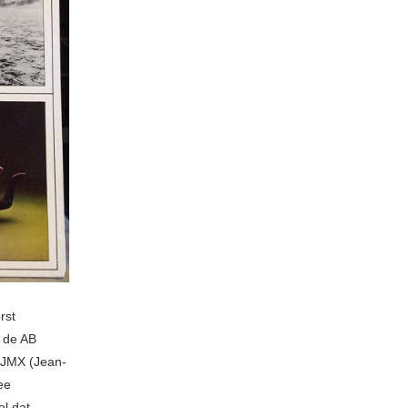
rst
 de AB
n JMX (Jean-
ee
el dat