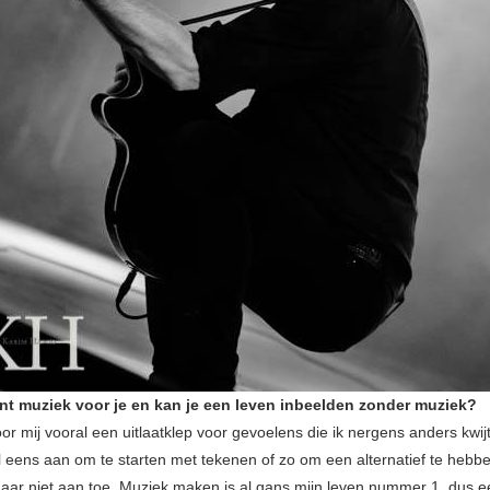
nt muziek voor je en kan je een leven inbeelden zonder muziek?
oor mij vooral een uitlaatklep voor gevoelens die ik nergens anders kwi
al eens aan om te starten met tekenen of zo om een alternatief te hebb
aar niet aan toe. Muziek maken is al gans mijn leven nummer 1, dus e