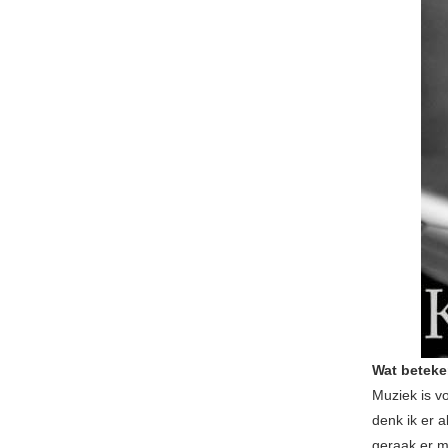
Wat beteke
Muziek is v
denk ik er 
geraak er m