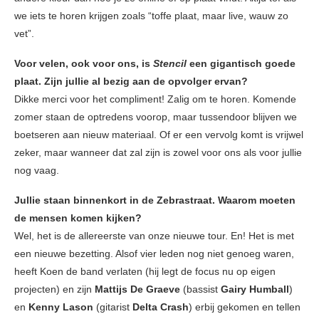
we iets te horen krijgen zoals “toffe plaat, maar live, wauw zo
vet”.
Voor velen, ook voor ons, is
Stencil
een gigantisch goede
plaat. Zijn jullie al bezig aan de opvolger ervan?
Dikke merci voor het compliment! Zalig om te horen. Komende
zomer staan de optredens voorop, maar tussendoor blijven we
boetseren aan nieuw materiaal. Of er een vervolg komt is vrijwel
zeker, maar wanneer dat zal zijn is zowel voor ons als voor jullie
nog vaag.
Jullie staan binnenkort in de Zebrastraat. Waarom moeten
de mensen komen kijken?
Wel, het is de allereerste van onze nieuwe tour. En! Het is met
een nieuwe bezetting. Alsof vier leden nog niet genoeg waren,
heeft Koen de band verlaten (hij legt de focus nu op eigen
projecten) en zijn
Mattijs De Graeve
(bassist
Gairy Humball
)
en
Kenny Lason
(gitarist
Delta Crash
) erbij gekomen en tellen