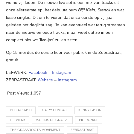
we nu vijf leden. De nieuwe live set is een mix van tracks uit
onze allereerste ep, het debuutalbum
Blijf Klein
,
Stencil
en wat
losse singles. Dit om te vieren dat onze eerste ep vijf jaar
geleden het daglicht zag. Je kan eventueel wat terug streamen
naar de nieuwe en oude tracks, maar weet dat ze in een
compleet nieuwe ‘live-jas’ zullen zitten.
Op 15 mei dus de eerste keer voor publiek in de Zebrastraat,
gratuit.
LEFWERK:
Facebook
–
Instagram
ZEBRASTRAAT:
Website
–
Instagram
Post Views:
1.057
DELTA CRASH
GAIRY HUMBALL
KENNY LASON
LEFWERK
MATTIJS DE GRAEVE
PIG PARADE
THE GRASSROOTS MOVEMENT
ZEBRASTRAAT