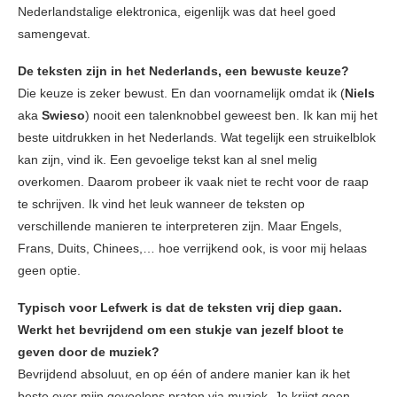
Nederlandstalige elektronica, eigenlijk was dat heel goed
samengevat.
De teksten zijn in het Nederlands, een bewuste keuze?
Die keuze is zeker bewust. En dan voornamelijk omdat ik (
Niels
aka
Swieso
) nooit een talenknobbel geweest ben. Ik kan mij het
beste uitdrukken in het Nederlands. Wat tegelijk een struikelblok
kan zijn, vind ik. Een gevoelige tekst kan al snel melig
overkomen. Daarom probeer ik vaak niet te recht voor de raap
te schrijven. Ik vind het leuk wanneer de teksten op
verschillende manieren te interpreteren zijn. Maar Engels,
Frans, Duits, Chinees,… hoe verrijkend ook, is voor mij helaas
geen optie.
Typisch voor Lefwerk is dat de teksten vrij diep gaan.
Werkt het bevrijdend om een stukje van jezelf bloot te
geven door de muziek?
Bevrijdend absoluut, en op één of andere manier kan ik het
beste over mijn gevoelens praten via muziek. Je krijgt geen