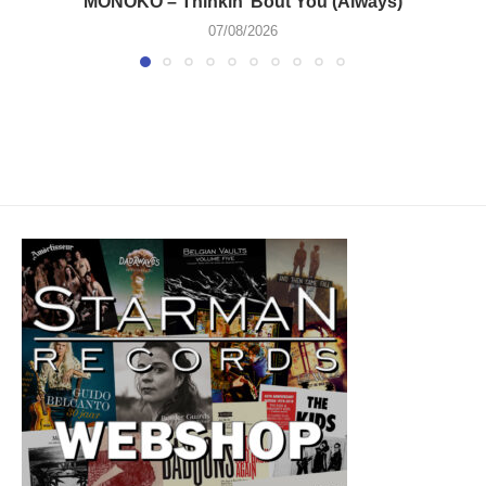
MONOKO – Thinkin’ Bout You (Always)
07/08/2026