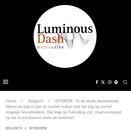
Home
Belgisch
LEFWERK: “In de ideale droomwereld
blijven we jaar in jaar uit muziek maken met het oog op zoveel
mogelijk live-optredens. Dat mag op Pukkelpop zijn, maar evengoed
op het scoutsfestival onder de kerktoren”
BELGISCH
INTERVIEW