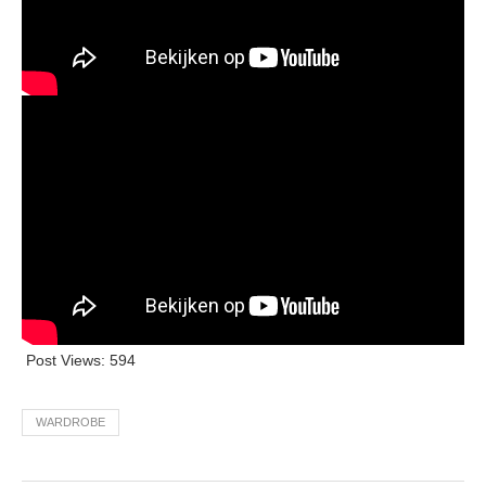
Post Views:
594
WARDROBE