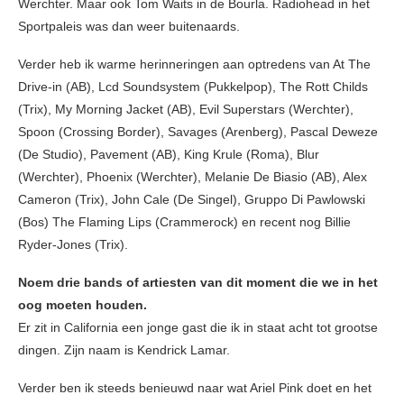
Werchter. Maar ook Tom Waits in de Bourla. Radiohead in het
Sportpaleis was dan weer buitenaards.
Verder heb ik warme herinneringen aan optredens van At The
Drive-in (AB), Lcd Soundsystem (Pukkelpop), The Rott Childs
(Trix), My Morning Jacket (AB), Evil Superstars (Werchter),
Spoon (Crossing Border), Savages (Arenberg), Pascal Deweze
(De Studio), Pavement (AB), King Krule (Roma), Blur
(Werchter), Phoenix (Werchter), Melanie De Biasio (AB), Alex
Cameron (Trix), John Cale (De Singel), Gruppo Di Pawlowski
(Bos) The Flaming Lips (Crammerock) en recent nog Billie
Ryder-Jones (Trix).
Noem drie bands of artiesten van dit moment die we in het
oog moeten houden.
Er zit in California een jonge gast die ik in staat acht tot grootse
dingen. Zijn naam is Kendrick Lamar.
Verder ben ik steeds benieuwd naar wat Ariel Pink doet en het