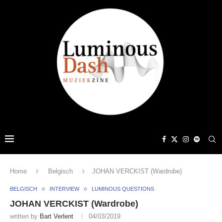
Home
Belgisch
JOHAN VERCKIST (Wardrobe)
BELGISCH
INTERVIEW
LUMINOUS QUESTIONS
JOHAN VERCKIST (Wardrobe)
written by
Bart Verlent
04/03/2019