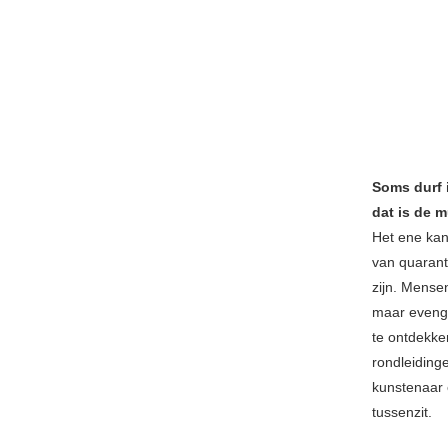
Soms durf 
dat is de m
Het ene kan 
van quarant
zijn. Mense
maar evengo
te ontdekke
rondleiding
kunstenaar 
tussenzit.