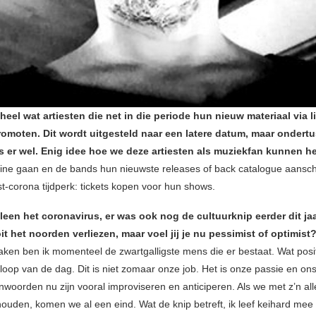
 heel wat artiesten die net in die periode hun nieuw materiaal via
omoten. Dit wordt uitgesteld naar een latere datum, maar ondertu
es er wel. Enig idee hoe we deze artiesten als muziekfan kunnen h
line gaan en de bands hun nieuwste releases of back catalogue aansc
st-corona tijdperk: tickets kopen voor hun shows.
alleen het coronavirus, er was ook nog de cultuurknip eerder dit ja
 het noorden verliezen, maar voel jij je nu pessimist of optimist
aken ben ik momenteel de zwartgalligste mens die er bestaat. Wat positi
 loop van de dag. Dit is niet zomaar onze job. Het is onze passie en on
nwoorden nu zijn vooral improviseren en anticiperen. Als we met z’n all
houden, komen we al een eind. Wat de knip betreft, ik leef keihard mee