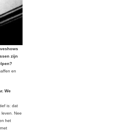
 liveshows
ssen zijn
elpen?
haffen en
ar. We
?
ef is: dat
s leven. Nee
en het
 met