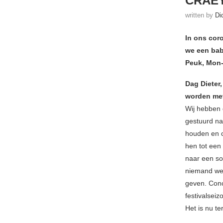
CRAEY
written by
Di
In ons cor
we een bab
Peuk, Mon-
Dag Dieter,
worden met
Wij hebben 
gestuurd na
houden en c
hen tot een
naar een so
niemand wee
geven. Conc
festivalseiz
Het is nu t