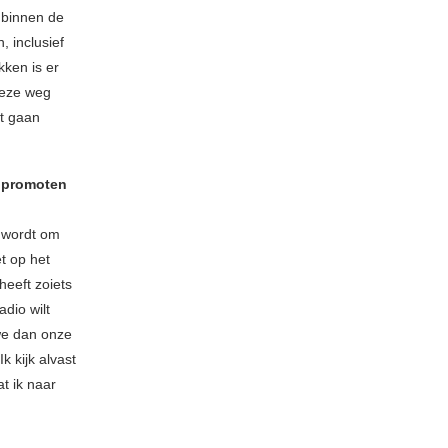
 binnen de
 inclusief
kken is er
 deze weg
t gaan
r promoten
 wordt om
t op het
heeft zoiets
adio wilt
we dan onze
k kijk alvast
t ik naar