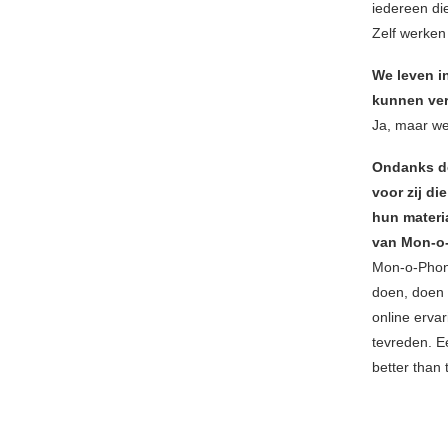
iedereen di
Zelf werken 
We leven in
kunnen ve
Ja, maar w
Ondanks de
voor zij di
hun materia
van Mon-o-
Mon-o-Phone
doen, doen 
online erva
tevreden. Ee
better than 