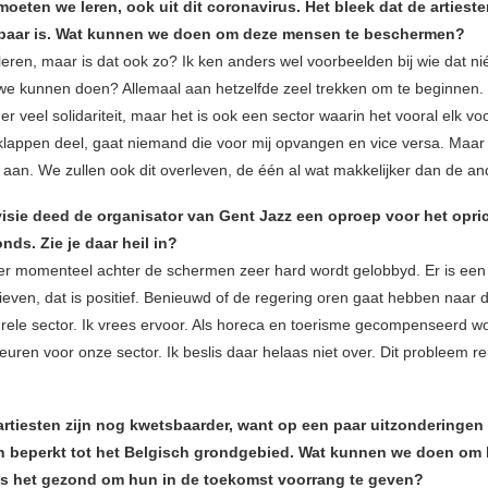
moeten we leren, ook uit dit coronavirus. Het bleek dat de artiest
baar is. Wat kunnen we doen om deze mensen te beschermen?
ren, maar is dat ook zo? Ik ken anders wel voorbeelden bij wie dat niét
 we kunnen doen? Allemaal aan hetzelfde zeel trekken om te beginnen. I
s er veel solidariteit, maar het is ook een sector waarin het vooral elk voo
e klappen deel, gaat niemand die voor mij opvangen en vice versa. Maar 
aan. We zullen ook dit overleven, de één al wat makkelijker dan de an
visie deed de organisator van Gent Jazz een oproep voor het opri
ds. Zie je daar heil in?
 er momenteel achter de schermen zeer hard wordt gelobbyd. Er is een
iatieven, dat is positief. Benieuwd of de regering oren gaat hebben naar 
urele sector. Ik vrees ervoor. Als horeca en toerisme gecompenseerd w
uren voor onze sector. Ik beslis daar helaas niet over. Dit probleem re
artiesten zijn nog kwetsbaarder, want op een paar uitzonderingen
in beperkt tot het Belgisch grondgebied. Wat kunnen we doen om 
is het gezond om hun in de toekomst voorrang te geven?