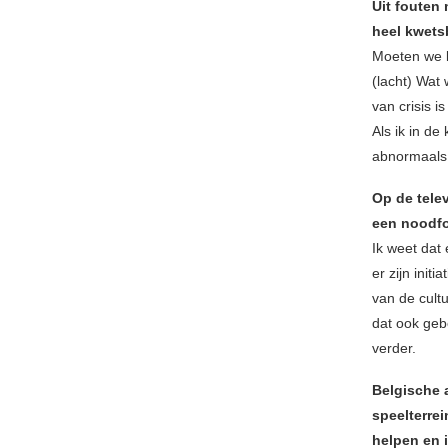
Uit fouten 
heel kwets
Moeten we le
(lacht) Wat
van crisis i
Als ik in d
abnormaals 
Op de tele
een noodfon
Ik weet dat
er zijn init
van de cult
dat ook gebe
verder.
Belgische 
speelterre
helpen en 