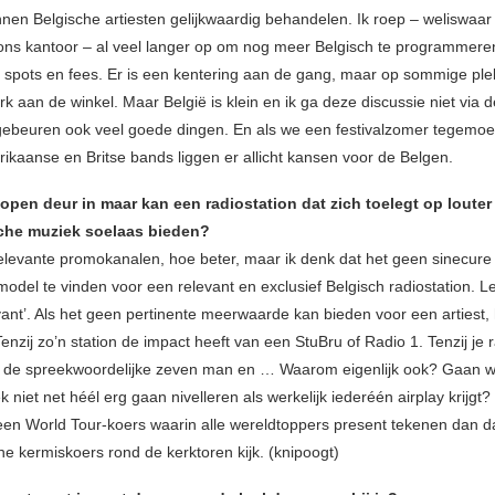
nen Belgische artiesten gelijkwaardig behandelen. Ik roep – weliswaar
ns kantoor – al veel langer op om nog meer Belgisch te programmeren,
 spots en fees. Er is een kentering aan de gang, maar op sommige ple
k aan de winkel. Maar België is klein en ik ga deze discussie niet via
gebeuren ook veel goede dingen. En als we een festivalzomer tegemoe
ikaanse en Britse bands liggen er allicht kansen voor de Belgen.
 open deur in maar kan een radiostation dat zich toelegt op loute
che muziek soelaas bieden?
levante promokanalen, hoe beter, maar ik denk dat het geen sinecure
odel te vinden voor een relevant en exclusief Belgisch radiostation. Le
vant’. Als het geen pertinente meerwaarde kan bieden voor een artiest, 
Tenzij zo’n station de impact heeft van een StuBru of Radio 1. Tenzij je r
 de spreekwoordelijke zeven man en … Waarom eigenlijk ook? Gaan 
 niet net héél erg gaan nivelleren als werkelijk iederéén airplay krijgt? I
 een World Tour-koers waarin alle wereldtoppers present tekenen dan da
he kermiskoers rond de kerktoren kijk. (knipoogt)