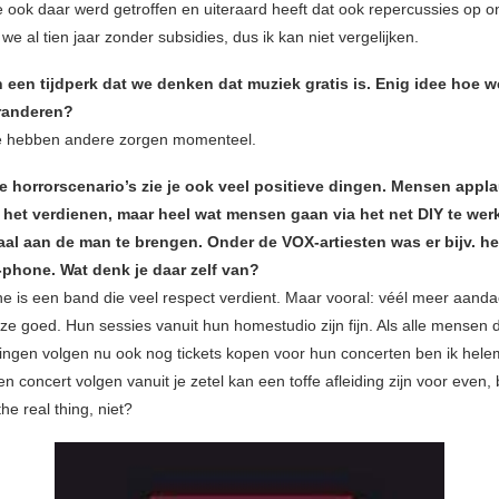
e ook daar werd getroffen en uiteraard heeft dat ook repercussies op o
we al tien jaar zonder subsidies, dus ik kan niet vergelijken.
 een tijdperk dat we denken dat muziek gratis is. Enig idee hoe w
randeren?
e hebben andere zorgen momenteel.
 horrorscenario’s zie je ook veel positieve dingen. Mensen appl
e het verdienen, maar heel wat mensen gaan via het net DIY te we
al aan de man te brengen. Onder de VOX-artiesten was er bijv. het 
phone. Wat denk je daar zelf van?
 is een band die veel respect verdient. Maar vooral: véél meer aanda
ze goed. Hun sessies vanuit hun homestudio zijn fijn. Als alle mensen 
ringen volgen nu ook nog tickets kopen voor hun concerten ben ik hele
n concert volgen vanuit je zetel kan een toffe afleiding zijn voor even,
the real thing, niet?