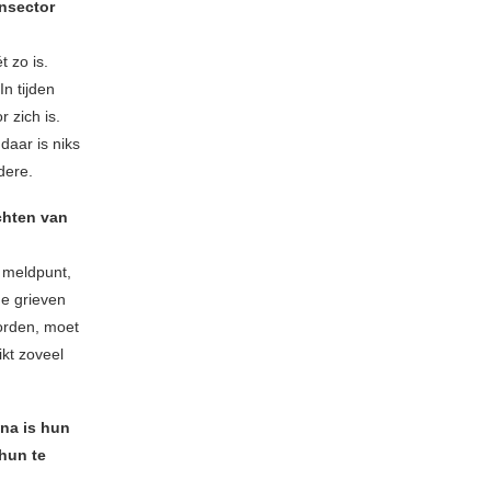
ensector
 zo is.
n tijden
r zich is.
daar is niks
dere.
chten van
 meldpunt,
de grieven
orden, moet
ikt zoveel
 na is hun
hun te