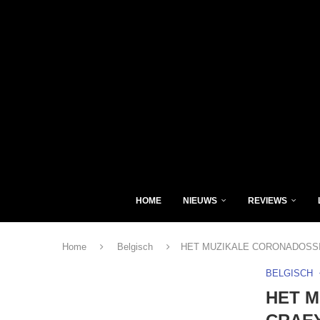
HOME
NIEUWS
REVIEWS
Home
Belgisch
HET MUZIKALE CORONADOSSI
BELGISCH
HET M