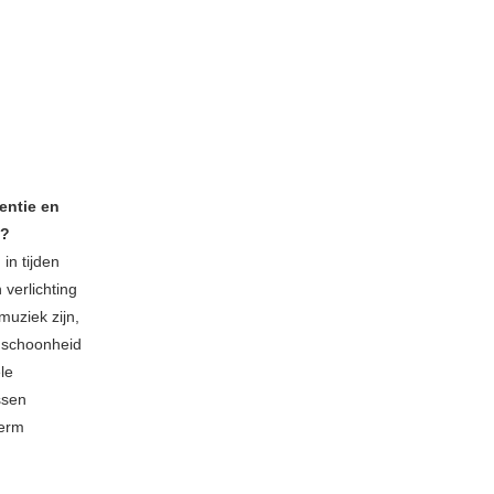
entie en
d?
in tijden
verlichting
muziek zijn,
e schoonheid
le
ssen
herm