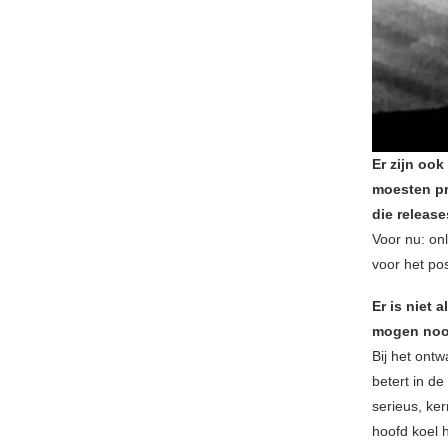
Er zijn ook
moesten pr
die releas
Voor nu: on
voor het po
Er is niet 
mogen nooit
Bij het ontw
betert in de
serieus, ker
hoofd koel 