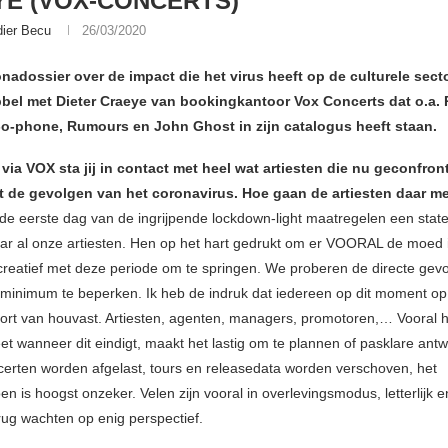
E (VOX-CONCERTS)
dier Becu
26/03/2020
onadossier over de impact die het virus heeft op de culturele sec
bel met Dieter Craeye van bookingkantoor Vox Concerts dat o.a. 
o-phone, Rumours en John Ghost in zijn catalogus heeft staan.
 via VOX sta jij in contact met heel wat artiesten die nu geconfron
 de gevolgen van het coronavirus. Hoe gaan de artiesten daar 
de eerste dag van de ingrijpende lockdown-light maatregelen een stat
ar al onze artiesten. Hen op het hart gedrukt om er VOORAL de moed i
reatief met deze periode om te springen. We proberen de directe gev
 minimum te beperken. Ik heb de indruk dat iedereen op dit moment op
ort van houvast. Artiesten, agenten, managers, promotoren,… Vooral he
t wanneer dit eindigt, maakt het lastig om te plannen of pasklare ant
erten worden afgelast, tours en releasedata worden verschoven, het
oen is hoogst onzeker. Velen zijn vooral in overlevingsmodus, letterlijk en 
erug wachten op enig perspectief.