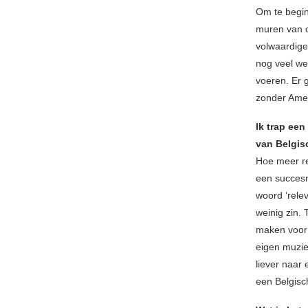
Om te begin
muren van o
volwaardige
nog veel wer
voeren. Er 
zonder Amer
Ik trap een
van Belgis
Hoe meer re
een succesm
woord ‘rele
weinig zin. 
maken voor
eigen muziek
liever naar
een Belgisc