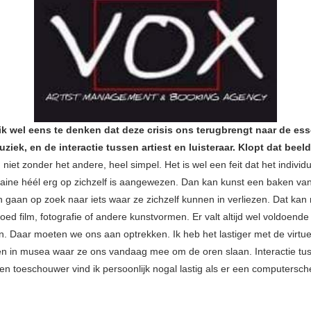
ik wel eens te denken dat deze crisis ons terugbrengt naar de ess
uziek, en de interactie tussen artiest en luisteraar. Klopt dat beel
niet zonder het andere, heel simpel. Het is wel een feit dat het individu 
aine héél erg op zichzelf is aangewezen. Dan kan kunst een baken van 
n gaan op zoek naar iets waar ze zichzelf kunnen in verliezen. Dat kan 
ed film, fotografie of andere kunstvormen. Er valt altijd wel voldoend
n. Daar moeten we ons aan optrekken. Ik heb het lastiger met de virtue
en in musea waar ze ons vandaag mee om de oren slaan. Interactie tu
en toeschouwer vind ik persoonlijk nogal lastig als er een computersc