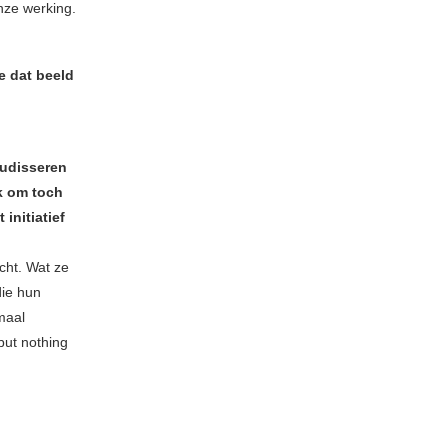
nze werking.
e dat beeld
audisseren
rk om toch
initiatief
cht. Wat ze
die hun
maal
 but nothing