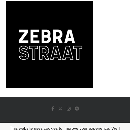
This website uses cookies to improve your experience. We'll
© 2022 - Luminous Dash All Rights Reserved