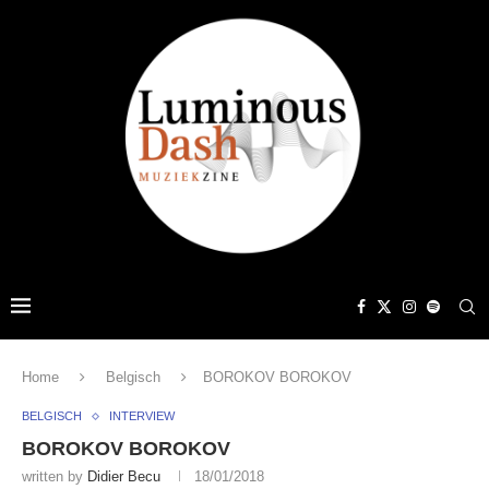
Home
Belgisch
BOROKOV BOROKOV
BELGISCH
INTERVIEW
BOROKOV BOROKOV
written by
Didier Becu
18/01/2018