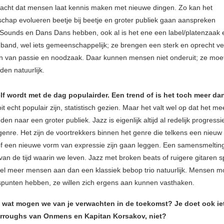
cht dat mensen laat kennis maken met nieuwe dingen. Zo kan het
chap evolueren beetje bij beetje en groter publiek gaan aanspreken
Sounds en Dans Dans hebben, ook al is het ene een label/platenzaak e
band, wel iets gemeenschappelijk; ze brengen een sterk en oprecht ve
 van passie en noodzaak. Daar kunnen mensen niet onderuit; ze moet
den natuurlijk.
lf wordt met de dag populairder. Een trend of is het toch meer da
it echt populair zijn, statistisch gezien. Maar het valt wel op dat het me
nden naar een groter publiek. Jazz is eigenlijk altijd al redelijk progress
genre. Het zijn de voortrekkers binnen het genre die telkens een nieuw 
 of een nieuwe vorm van expressie zijn gaan leggen. Een samensmelting 
van de tijd waarin we leven. Jazz met broken beats of ruigere gitaren s
veel meer mensen aan dan een klassiek bebop trio natuurlijk. Mensen 
punten hebben, ze willen zich ergens aan kunnen vasthaken.
f, wat mogen we van je verwachten in de toekomst? Je doet ook ie
urroughs van Onmens en Kapitan Korsakov, niet?