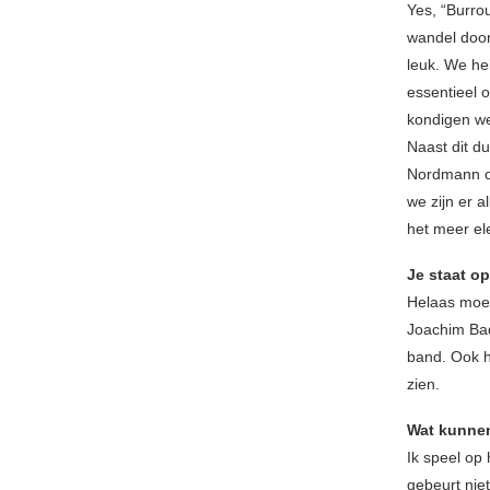
Yes, “Burro
wandel door
leuk. We he
essentieel 
kondigen we
Naast dit d
Nordmann on
we zijn er a
het meer el
Je staat op
Helaas moet
Joachim Bad
band. Ook h
zien.
Wat kunnen
Ik speel op
gebeurt nie