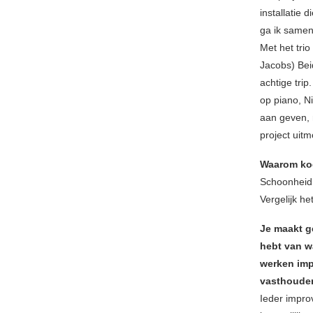
installatie 
ga ik samen
Met het tri
Jacobs) Bei
achtige trip
op piano, N
aan geven, m
project uitm
Waarom koo
Schoonheid,
Vergelijk h
Je maakt g
hebt van wa
werken impr
vasthouden
Ieder improv