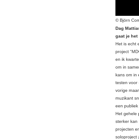
© Björn Co
Dag Mattia
gaat je he
Het is echt
project “MDC
en ik kwart
om in samen
kans om in 
testen voor
vorige maan
muzikant sn
een publiek
Het gehele p
sterker kan
projecten en
soloproject