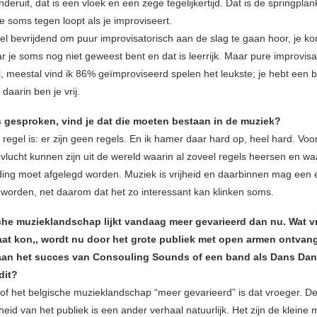
onderuit, dat is een vloek en een zege tegelijkertijd. Dat is de springplan
e soms tegen loopt als je improviseert.
eel bevrijdend om puur improvisatorisch aan de slag te gaan hoor, je k
 je soms nog niet geweest bent en dat is leerrijk. Maar pure improvisati
l, meestal vind ik 86% geïmproviseerd spelen het leukste; je hebt een 
daarin ben je vrij.
s gesproken, vind je dat die moeten bestaan in de muziek?
 regel is: er zijn geen regels. En ik hamer daar hard op, heel hard. Voo
vlucht kunnen zijn uit de wereld waarin al zoveel regels heersen en wa
ing moet afgelegd worden. Muziek is vrijheid en daarbinnen mag een e
worden, net daarom dat het zo interessant kan klinken soms.
che muzieklandschap lijkt vandaag meer gevarieerd dan nu. Wat v
t kon,, wordt nu door het grote publiek met open armen ontvang
 aan het succes van Consouling Sounds of een band als Dans Dan
dit?
t of het belgische muzieklandschap “meer gevarieerd” is dat vroeger. D
heid van het publiek is een ander verhaal natuurlijk. Het zijn de kleine