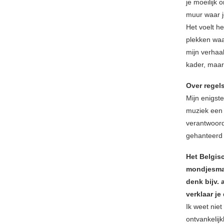
je moeilijk 
muur waar j
Het voelt h
plekken waar
mijn verhaa
kader, maar 
Over regel
Mijn enigste
muziek een 
verantwoord
gehanteerd 
Het Belgis
mondjesmaa
denk bijv.
verklaar je 
Ik weet nie
ontvankelijk