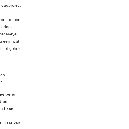
t duoproject
 en Lennert
voodoo-
andecaveye
g een twist
al het gehele
den.
en.
auw benul
d en
iet kan
kt. Daar kan