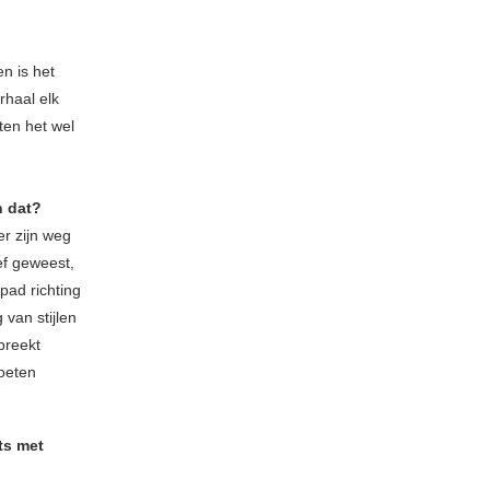
n is het
rhaal elk
en het wel
n dat?
er zijn weg
ief geweest,
pad richting
van stijlen
preekt
moeten
ts met