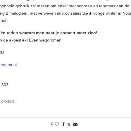
genheid gebruik zal maken om enkel met sopraan en tenorsax aan de s
eng 2 melodieën met verweven improvisaties die ik vorige winter in No
 heb
én reden waarom men naar je concert moet zien!
en de akoestiek! Even wegdromen.
CU
venement
:
603
E CRAENE
0