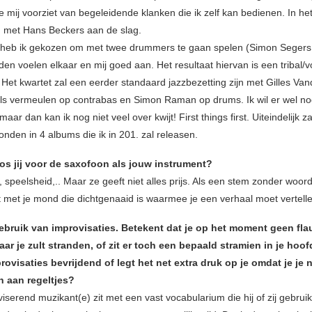
die mij voorziet van begeleidende klanken die ik zelf kan bedienen. In he
 met Hans Beckers aan de slag.
o heb ik gekozen om met twee drummers te gaan spelen (Simon Segers
den voelen elkaar en mij goed aan. Het resultaat hiervan is een tribal/
. Het kwartet zal een eerder standaard jazzbezetting zijn met Gilles V
ils vermeulen op contrabas en Simon Raman op drums. Ik wil er wel no
aar dan kan ik nog niet veel over kwijt! First things first. Uiteindelijk z
onden in 4 albums die ik in 201. zal releasen.
s jij voor de saxofoon als jouw instrument?
 speelsheid,.. Maar ze geeft niet alles prijs. Als een stem zonder woor
et met je mond die dichtgenaaid is waarmee je een verhaal moet vertell
ebruik van improvisaties. Betekent dat je op het moment geen fl
ar je zult stranden, of zit er toch een bepaald stramien in je hoof
ovisaties bevrijdend of legt het net extra druk op je omdat je je n
 aan regeltjes?
iserend muzikant(e) zit met een vast vocabularium die hij of zij gebrui