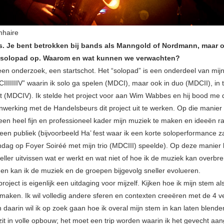
mhaire
s. Je bent betrokken bij bands als Manngold of Nordmann, maar 
t solopad op. Waarom en wat kunnen we verwachten?
 een onderzoek, een startschot. Het “solopad” is een onderdeel van mij
IIIIIIIV” waarin ik solo ga spelen (MDCI), maar ook in duo (MDCII), in t
et (MDCIV). Ik stelde het project voor aan Wim Wabbes en hij bood me
werking met de Handelsbeurs dit project uit te werken. Op die manier k
een heel fijn en professioneel kader mijn muziek te maken en ideeën ra
 een publiek (bijvoorbeeld Ha’ fest waar ik een korte soloperformance z
dag op Foyer Soiréé met mijn trio (MDCIII) speelde). Op deze manier k
eller uitvissen wat er werkt en wat niet of hoe ik de muziek kan overbr
 en kan ik de muziek en de groepen bijgevolg sneller evolueren.
roject is eigenlijk een uitdaging voor mijzelf. Kijken hoe ik mijn stem al
 maken. Ik wil volledig andere sferen en contexten creeëren met de 4 v
 daarin wil ik op zoek gaan hoe ik overal mijn stem in kan laten blende
 zit in volle opbouw; het moet een trip worden waarin ik het gevecht aa