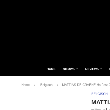
HOME
NIEUWS
REVIEWS
Home
Belgisch
MATTIAS DE CRAENE Ha’Fest 
BELGISCH
MATTI
written by
Lu