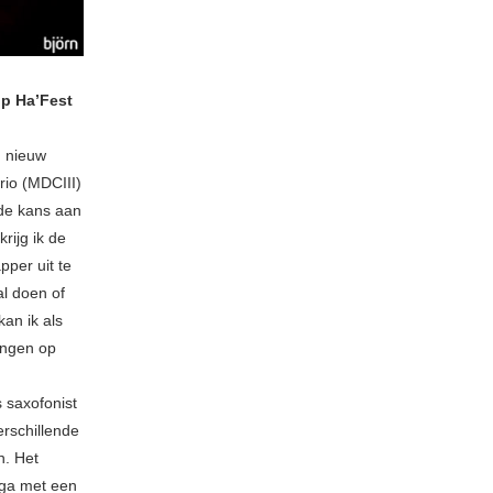
op Ha’Fest
n nieuw
rio (MDCIII)
 de kans aan
rijg ik de
pper uit te
al doen of
an ik als
engen op
s saxofonist
erschillende
n. Het
nga met een