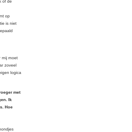
k of de
omt op
e is niet
bepaald
r mij moet
ar zoveel
igen logica
roeger met
en. Ik
s. Hoe
e
 mondjes