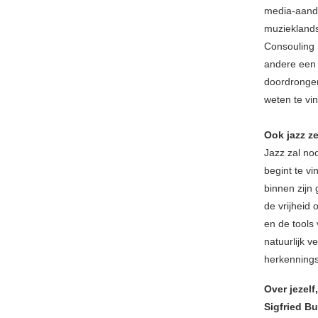
media-aanda
muzieklands
Consouling 
andere een 
doordrongen
weten te vin
Ook jazz ze
Jazz zal noo
begint te vi
binnen zijn 
de vrijheid
en de tools 
natuurlijk 
herkennings
Over jezel
Sigfried B