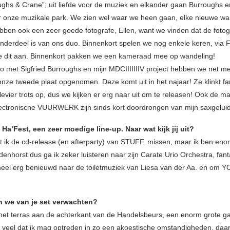
ughs & Crane”; uit liefde voor de muziek en elkander gaan Burroughs e
 onze muzikale park. We zien wel waar we heen gaan, elke nieuwe wan
bben ook een zeer goede fotografe, Ellen, want we vinden dat de fotog
onderdeel is van ons duo. Binnenkort spelen we nog enkele keren, via
 dit aan. Binnenkort pakken we een kameraad mee op wandeling!
uo met Sigfried Burroughs en mijn MDCIIIIIIIV project hebben we net me
ze tweede plaat opgenomen. Deze komt uit in het najaar! Ze klinkt fan
llevier trots op, dus we kijken er erg naar uit om te releasen! Ook de 
ectronische VUURWERK zijn sinds kort doordrongen van mijn saxgeluid
 Ha’Fest, een zeer moedige line-up. Naar wat kijk jij uit?
 ik de cd-release (en afterparty) van STUFF. missen, maar ik ben eno
enhorst dus ga ik zeker luisteren naar zijn Carate Urio Orchestra, fant
eel erg benieuwd naar de toiletmuziek van Liesa van der Aa. en om YO
 we van je set verwachten?
 het terras aan de achterkant van de Handelsbeurs, een enorm grote g
t veel dat ik mag optreden in zo een akoestische omstandigheden, daa