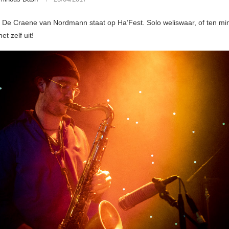
 De Craene van Nordmann staat op Ha’Fest. Solo weliswaar, of ten min
et zelf uit!