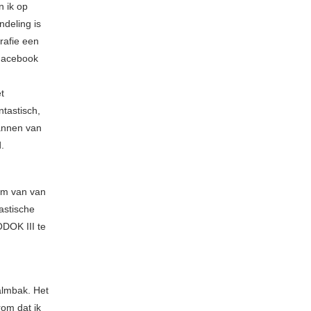
n ik op
deling is
rafie een
 Facebook
t
tastisch,
mannen van
.
rm van van
astische
DOK III te
almbak. Het
rom dat ik