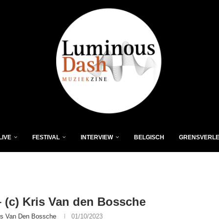
LIVE
FESTIVAL
INTERVIEW
BELGISCH
GRENSVERL
 (c) Kris Van den Bossche
is Van Den Bossche
01/10/2023