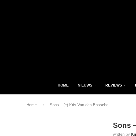
HOME
NIEUWS
REVIEWS
Home
Sons – (c) Kris Van den Bossche
Sons –
written by
Kr