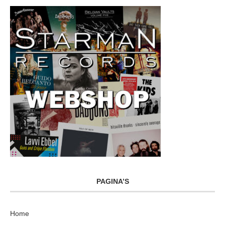
PAGINA’S
Home