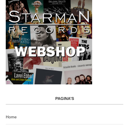
PAGINA’S
Home