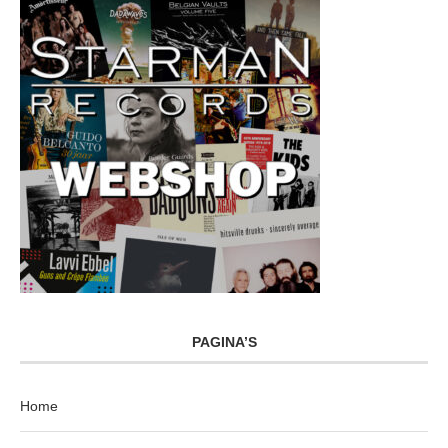
PAGINA’S
Home