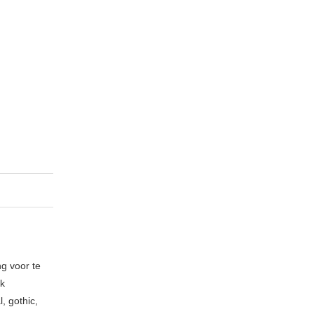
ng voor te
ik
, gothic,