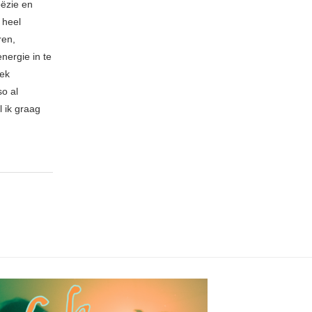
oëzie en
 heel
ren,
nergie in te
iek
so al
l ik graag