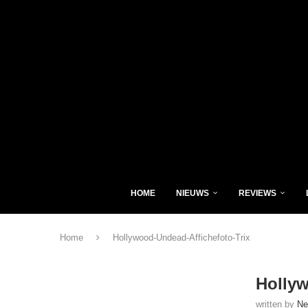
HOME
NIEUWS
REVIEWS
Home
Hollywood-Undead-Affichefoto-Trix
Hollyw
written by
Ne