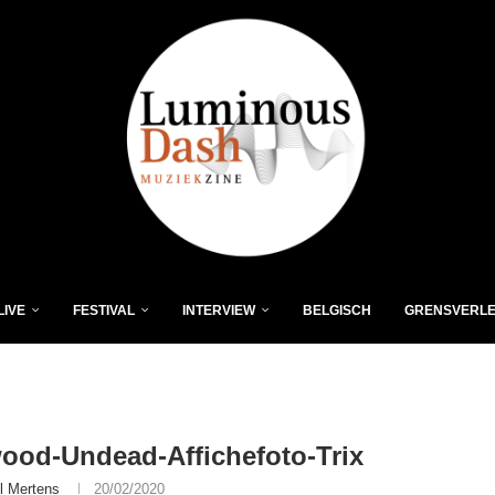
LIVE
FESTIVAL
INTERVIEW
BELGISCH
GRENSVERL
ood-Undead-Affichefoto-Trix
l Mertens
20/02/2020