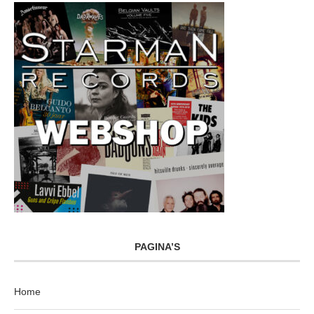
PAGINA’S
Home