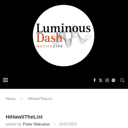
Home
HiHawiiTheList
HiHawiiTheList
written by
Pieter Walcarius
11/01/2021