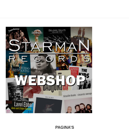
PAGINA’S