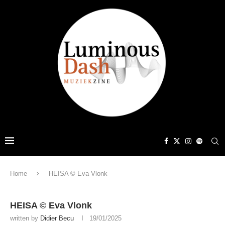
Home
HEISA © Eva Vlonk
HEISA © Eva Vlonk
written by
Didier Becu
19/01/2025