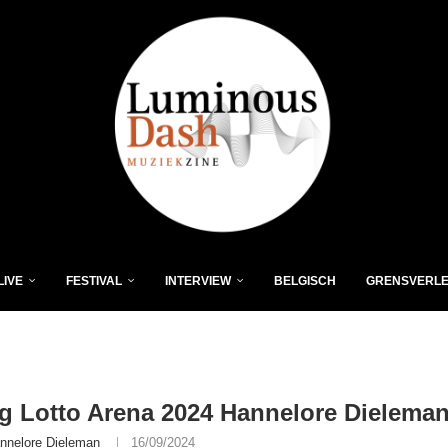
LIVE
FESTIVAL
INTERVIEW
BELGISCH
GRENSVERL
g Lotto Arena 2024 Hannelore Dieleman
nnelore Dieleman
16/09/2024