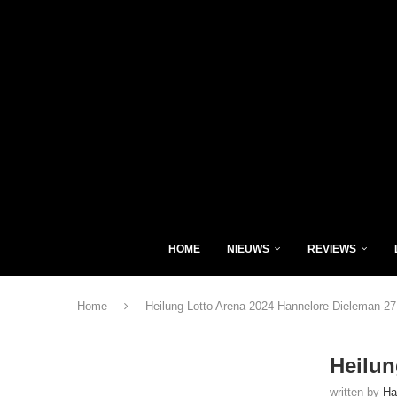
HOME
NIEUWS
REVIEWS
Home
Heilung Lotto Arena 2024 Hannelore Dieleman-27
Heilun
written by
Ha