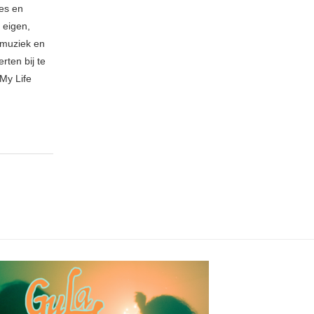
ies en
 eigen,
n muziek en
rten bij te
My Life