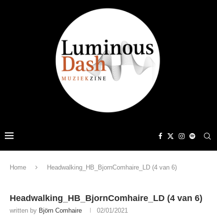
Home
Headwalking_HB_BjornComhaire_LD (4 van 6)
Headwalking_HB_BjornComhaire_LD (4 van 6)
written by
Björn Comhaire
02/01/2021