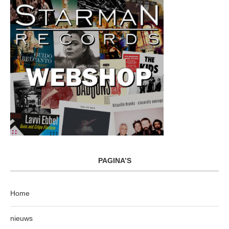
PAGINA’S
Home
nieuws