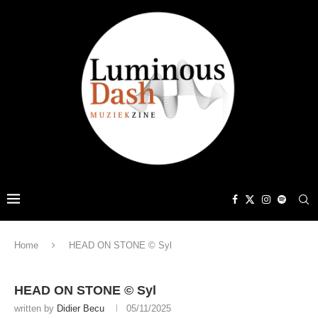
Home
HEAD ON STONE © Syl
HEAD ON STONE © Syl
written by
Didier Becu
05/11/2025