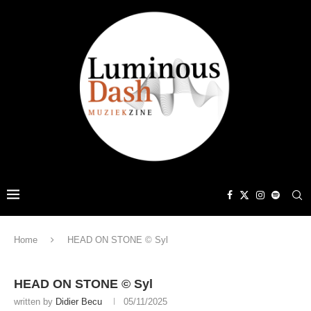
Home
HEAD ON STONE © Syl
HEAD ON STONE © Syl
written by
Didier Becu
05/11/2025