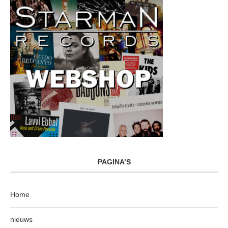
PAGINA’S
Home
nieuws