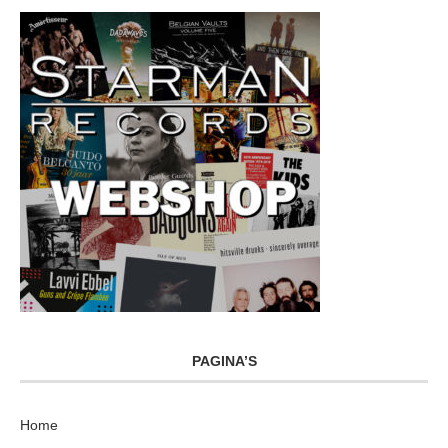
PAGINA’S
Home