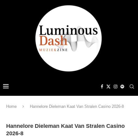
Home
Hannelore Dieleman Kaat Van Stralen Casino 2026-8
Hannelore Dieleman Kaat Van Stralen Casino
2026-8