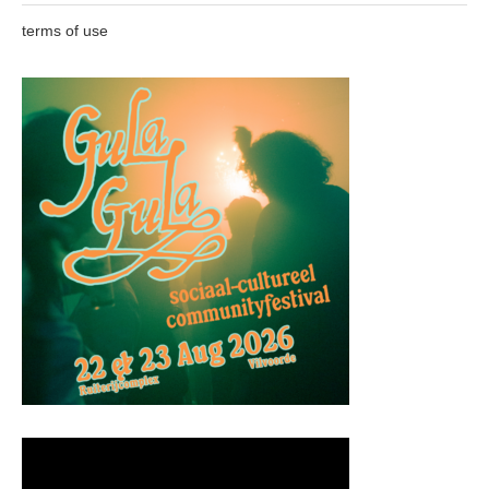
terms of use