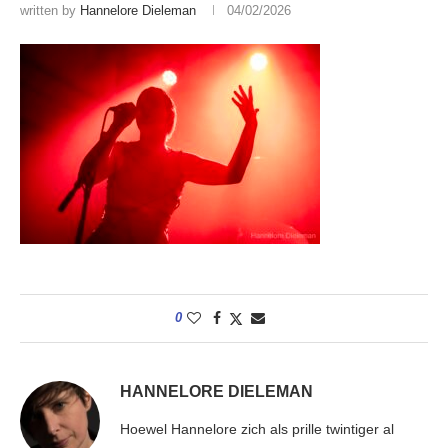
written by
Hannelore Dieleman
04/02/2026
0
HANNELORE DIELEMAN
Hoewel Hannelore zich als prille twintiger al