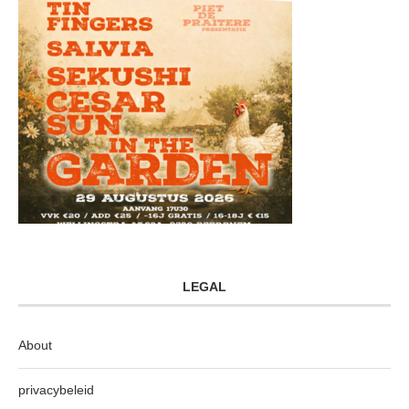
LEGAL
About
privacybeleid