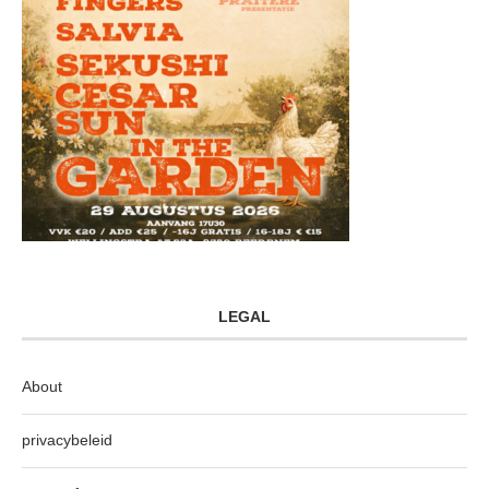
LEGAL
About
privacybeleid