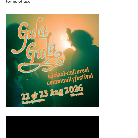
terms of use