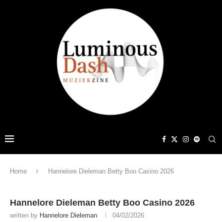
Home
Hannelore Dieleman Betty Boo Casino 2026
Hannelore Dieleman Betty Boo Casino 2026
written by
Hannelore Dieleman
04/02/2026