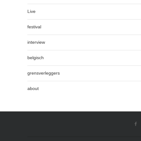
Live
festival
interview
belgisch
grensverleggers
about