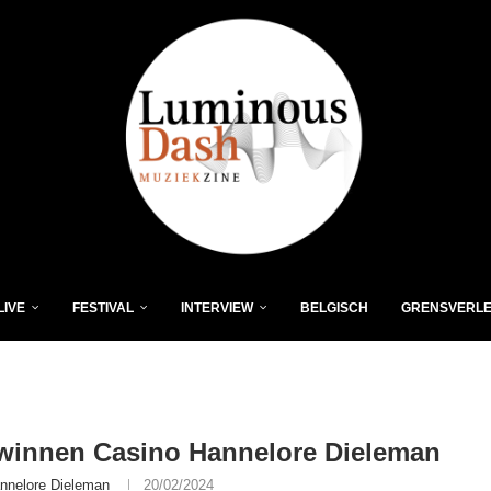
LIVE
FESTIVAL
INTERVIEW
BELGISCH
GRENSVERL
winnen Casino Hannelore Dieleman
nnelore Dieleman
20/02/2024