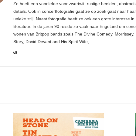
Ze heeft een voorliefde voor zwartwit, rustige beelden, abstract
details. Ook in concertfotografie gaat ze op zoek gaat naar haar
unieke stijl. Naast fotografie heeft ze ook een grote interesse i
literatuur. In de jaren 90 reisde ze vaak naar Engeland om conce
wonen van Britpop bands zoals The Divine Comedy, Morrissey, 
Story, David Devant and His Spirit Wife,....