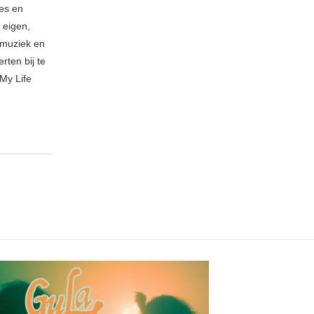
ies en
 eigen,
n muziek en
rten bij te
My Life