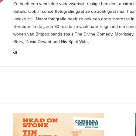
Ze heeft een voorliefde voor zwartwit, rustige beelden, abstract
details. Ook in concertfotografie gaat ze op zoek gaat naar haar
unieke stijl. Naast fotografie heeft ze ook een grote interesse i
literatuur. In de jaren 90 reisde ze vaak naar Engeland om conce
wonen van Britpop bands zoals The Divine Comedy, Morrissey, 
Story, David Devant and His Spirit Wife,....