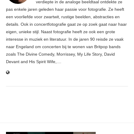
verdiepte in de analoge beeldtaal ontdekte ze
pas enkele jaren geleden haar passie voor fotografie. Ze heeft
een voorliefde voor zwartwit, rustige beelden, abstracties en
details. Ook in concertfotografie gaat ze op zoek gaat naar haar
eigen, unieke stijl. Naast fotografie heeft ze ook een grote
interesse in muziek en literatuur. In de jaren 90 reisde ze vaak
naar Engeland om concerten bij te wonen van Britpop bands
zoals The Divine Comedy, Morrissey, My Life Story, David
Devant and His Spirit Wife,....