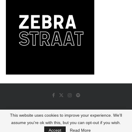
This website uses cookies to improve your experience. We'll
© 2022 - Luminous Dash All Rights Reserved
assume you're ok with this, but you can opt-out if you wish.
BACK TO TOP
Accept
Read More