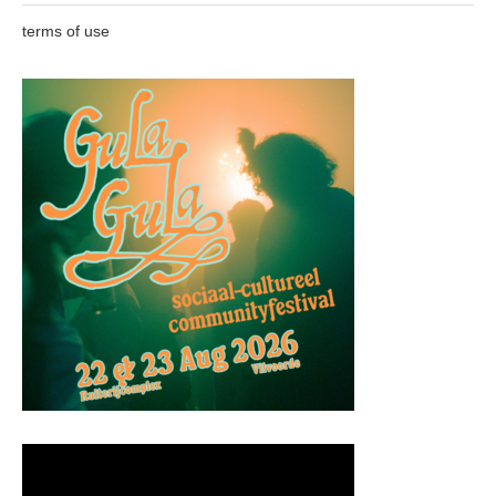
terms of use