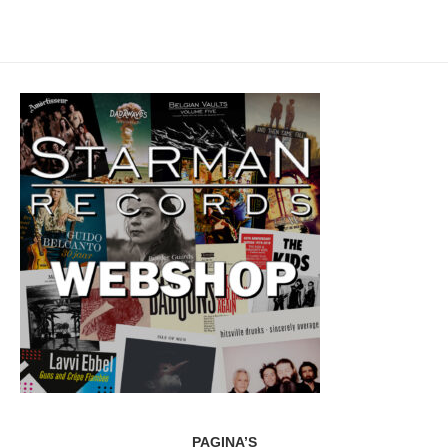
PAGINA’S