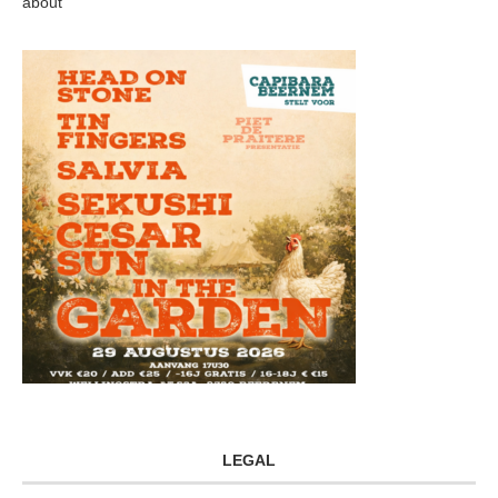
about
LEGAL