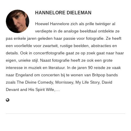
HANNELORE DIELEMAN
Hoewel Hannelore zich als prille twintiger al
verdiepte in de analoge beeldtaal ontdekte ze
pas enkele jaren geleden haar passie voor fotografie. Ze heeft
een voorliefde voor zwartwit, rustige beelden, abstracties en
details. Ook in concertfotografie gaat ze op zoek gaat naar haar
eigen, unieke stijl. Naast fotografie heeft ze ook een grote
interesse in muziek en literatuur. In de jaren 90 reisde ze vaak
naar Engeland om concerten bij te wonen van Britpop bands
zoals The Divine Comedy, Morrissey, My Life Story, David
Devant and His Spirit Wife,....