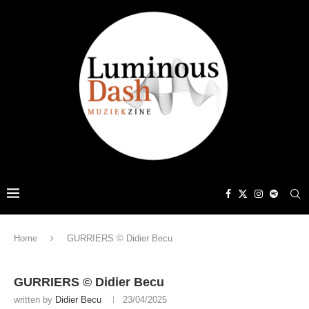
Home
GURRIERS © Didier Becu
GURRIERS © Didier Becu
written by
Didier Becu
23/04/2025